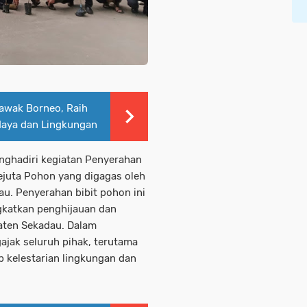
Tawak Borneo, Raih
udaya dan Lingkungan
enghadiri kegiatan Penyerahan
juta Pohon yang digagas oleh
u. Penyerahan bibit pohon ini
gkatkan penghijauan dan
aten Sekadau. Dalam
jak seluruh pihak, terutama
p kelestarian lingkungan dan