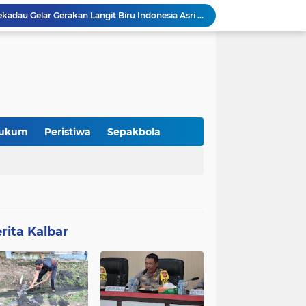
DPC Partai Demokrat Sekadau Gelar Gerakan Langit Biru Indonesia Asri di Gereja Agung Sekadau
Pemaparan Penerimaan PBG, DPMPTSP Sekadau Sampaikan Evaluasi Retribusi dan Pajak Daerah
DPMPTSP Kabupaten Sekadau Gelar Sosialisasi dan Bimbingan Teknis OSS-RBA bagi Pelaku Usaha
Audiensi DAD Kabupaten Sekadau dan Panitia Gawai Dayak XV Perkuat Sinergi dengan Polres Sekadau
Jeffray Raja Tugam Apresiasi Kebijakan Bupati Sekadau Libatkan Ayah Antar Anak di Hari Pertama Sekolah
Refleksi: Ketika Pergantian Pemimpin Tidak Selalu Mengubah Arah Perjalanan
Merchandise “Kito Menak Dayak Benawas” Hadir Meriahkan Gawai Dayak Kabupaten Sekadau 2026
 Itu Tidak Selalu Datang
ukum
Peristiwa
Sepakbola
Kolaborasi Komunitas dan Kampus: Upaya Tingkatkan Minat Kuliah Generasi Muda Sekadau
Lomba Pidato AHY Muda 2026 Resmi Dibuka, Ajak Pelajar Sekadau Suarakan Gagasan untuk Masa Depan Bangsa
rita Kalbar