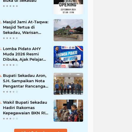
Buka di Sekadau
Masjid Jami At-Taqwa:
Masjid Tertua di
Sekadau, Warisan
Abad ke-19
Lomba Pidato AHY
Muda 2026 Resmi
Dibuka, Ajak Pelajar
Sekadau Suarakan
Gagasan untuk Masa
Depan Bangsa
Bupati Sekadau Aron,
S.H. Sampaikan Nota
Pengantar Rancangan
Awal RPJPD
Kabupaten Sekadau
2025-2045
Wakil Bupati Sekadau
Hadiri Rakornas
Kepegawaian BKN RI
di Jakarta