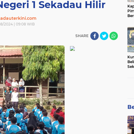
egeri 1 Sekadau Hilir
Kap
Pim
Ber
adauterkini.com
Tam
08/2024 | 09:08 WIB
SHARE
Kun
Bel
Sek
Net
Pem
Be