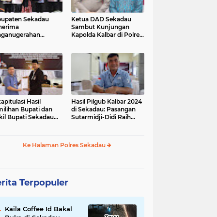
upaten Sekadau
Ketua DAD Sekadau
nerima
Sambut Kunjungan
nganugerahan
Kapolda Kalbar di Polres
dikat Penilaian
Sekadau
atuhan Pelayanan
lik
apitulasi Hasil
Hasil Pilgub Kalbar 2024
ilihan Bupati dan
di Sekadau: Pasangan
il Bupati Sekadau
Sutarmidji-Didi Raih
4 Selesai: Aron-
51.866 Suara
andrio Unggul!
Ke Halaman Polres Sekadau
rita Terpopuler
Kaila Coffee Id Bakal