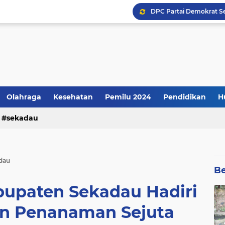
Kenyataannya: Apresiasi
Olahraga
Kesehatan
Pemilu 2024
Pendidikan
H
sekadau
dau
Be
bupaten Sekadau Hadiri
dan Penanaman Sejuta