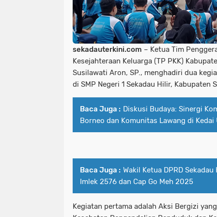
sekadauterkini.com
– Ketua Tim Pengger
Kesejahteraan Keluarga (TP PKK) Kabupat
Susilawati Aron, SP., menghadiri dua kegi
di SMP Negeri 1 Sekadau Hilir, Kabupaten 
Baca Juga :
Diskusi Budaya: Sinergi Ko
Borneo dan Komunitas Lawang di Kedai
Baca Juga :
Wakil Ketua DPRD Sekadau 
Imlek 2576 dan Cap Go Meh 2025
Kegiatan pertama adalah Aksi Bergizi yang