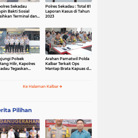
olres Sekadau
Polres Sekadau : Total 81
pin Bakti Sosial
Laporan Kasus di Tahun
sihkan Terminal dan
2023
an Lawang Kuari
jungi Polsek
Arahan Pamatwil Polda
itang Hilir, Kapolres
Kalbar Terkait Ops
adau Tegaskan
Mantap Brata Kapuas di
ralitas Polri dalam
Polres Sekadau
ilu
Ke Halaman Kalbar
rita Pilihan