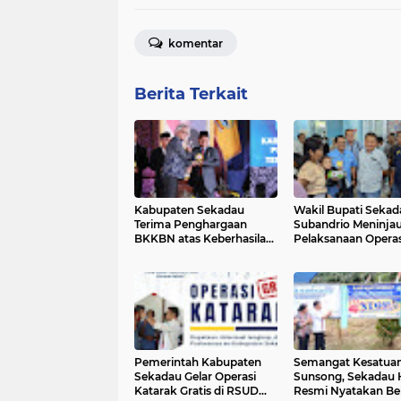
komentar
Berita Terkait
Kabupaten Sekadau
Wakil Bupati Sekad
Terima Penghargaan
Subandrio Meninja
BKKBN atas Keberhasilan
Pelaksanaan Operas
Penurunan Stunting
Katarak di RSUD S
Pemerintah Kabupaten
Semangat Kesatuan
Sekadau Gelar Operasi
Sunsong, Sekadau 
Katarak Gratis di RSUD
Resmi Nyatakan Be