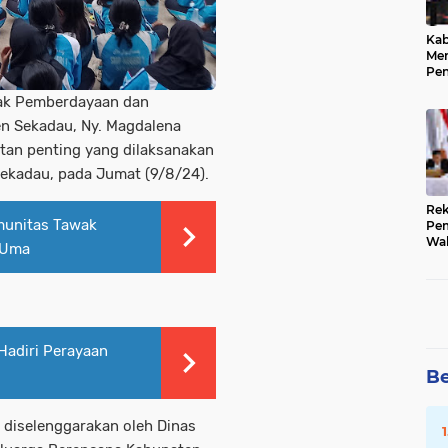
Kab
Me
Pe
Pre
ak Pemberdayaan dan
Kep
Pub
en Sekadau, Ny. Magdalena
atan penting yang dilaksanakan
Sekadau, pada Jumat (9/8/24).
Rek
munitas Tawak
Pem
Wak
 Uma
202
Sub
Hadiri Perayaan
Be
 diselenggarakan oleh Dinas