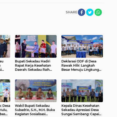
SHARE
au
Bupati Sekadau Hadiri
Deklarasi ODF di Desa
u
Rapat Kerja Kesehatan
Rawak Hilir: Langkah
i
Daerah: Sekadau Raih
Besar Menuju Lingkungan
ekadau
Penghargaan dan
Sehat di Kabupaten
Bantuan Oksigen
Sekadau
: Desa
Wakil Bupati Sekadau
Kepala Dinas Kesehatan
Hulu,
Subadrio, S.H., M.H. Buka
Sekadau Apresiasi Desa
bas
Kegiatan Sosialisasi
Sungai Sambang: Capai