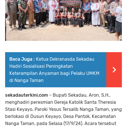
Baca Juga :
Ketua Dekranasda Sekadau
Hadiri Sosialisasi Peningkatan
Keterampilan Anyaman bagi Pelaku UMKM
di Nanga Taman
sekadauterkini.com
– Bupati Sekadau, Aron, S.H.,
menghadiri peresmian Gereja Katolik Santa Theresia
Stasi Keyayo, Paroki Yesus Tersalib Nanga Taman, yang
berlokasi di Dusun Keyayo, Desa Pantok, Kecamatan
Nanga Taman, pada Selasa (17/9/24). Acara tersebut