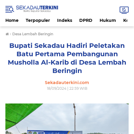
Home
Terpopuler
Indeks
DPRD
Hukum
Kese
›
Desa Lembah Beringin
Bupati Sekadau Hadiri Peletakan
Batu Pertama Pembangunan
Musholla Al-Karib di Desa Lembah
Beringin
Sekadauterkini.com
18/09/2024 | 22:59 WIB