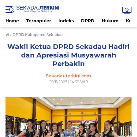
Home
Terpopuler
Indeks
DPRD
Hukum
Kese
›
DPRD Kabupaten Sekadau
Wakil Ketua DPRD Sekadau Hadiri
dan Apresiasi Musyawarah
Perbakin
Sekadauterkini.com
29/11/2025 | 14:32 WIB