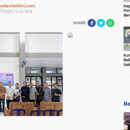
adauterkini.com
Kap
Pim
/11/2025 | 14:24 WIB
Ber
Tam
SHARE
Kun
Bel
Sek
Net
Pem
Be