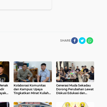
SHARE
 Menak
Kolaborasi Komunitas
Generasi Muda Sekadau
dir
dan Kampus: Upaya
Dorong Perubahan Lewat
ayak
Tingkatkan Minat Kuliah
Diskusi Edukasi dan
u 2026
Generasi Muda Sekadau
Budaya