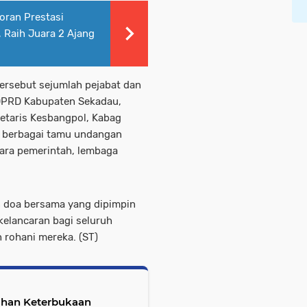
oran Prestasi
 Raih Juara 2 Ajang
ersebut sejumlah pejabat dan
 DPRD Kabupaten Sekadau,
etaris Kesbangpol, Kabag
la berbagai tamu undangan
tara pemerintah, lembaga
n doa bersama yang dipimpin
elancaran bagi seluruh
h rohani mereka. (ST)
ahan Keterbukaan