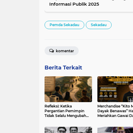
Informasi Publik 2025
Pemda Sekadau
Sekadau
komentar
Berita Terkait
Refleksi: Ketika
Merchandise “Kito
Pergantian Pemimpin
Dayak Benawas” Ha
Tidak Selalu Mengubah
Meriahkan Gawai D
Arah Perjalanan
Kabupaten Sekada