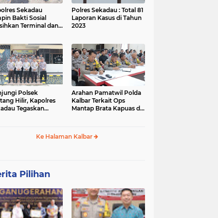
olres Sekadau
Polres Sekadau : Total 81
pin Bakti Sosial
Laporan Kasus di Tahun
sihkan Terminal dan
2023
an Lawang Kuari
jungi Polsek
Arahan Pamatwil Polda
itang Hilir, Kapolres
Kalbar Terkait Ops
adau Tegaskan
Mantap Brata Kapuas di
ralitas Polri dalam
Polres Sekadau
ilu
Ke Halaman Kalbar
rita Pilihan