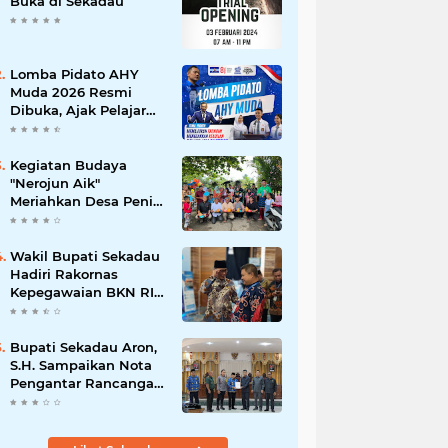
Buka di Sekadau
Lomba Pidato AHY
Muda 2026 Resmi
Dibuka, Ajak Pelajar
Sekadau Suarakan
Gagasan untuk Masa
Depan Bangsa
Kegiatan Budaya
"Nerojun Aik"
Meriahkan Desa Peniti:
Tradisi Melayu yang
Terus Lestari
Wakil Bupati Sekadau
Hadiri Rakornas
Kepegawaian BKN RI
di Jakarta
Bupati Sekadau Aron,
S.H. Sampaikan Nota
Pengantar Rancangan
Awal RPJPD
Kabupaten Sekadau
2025-2045