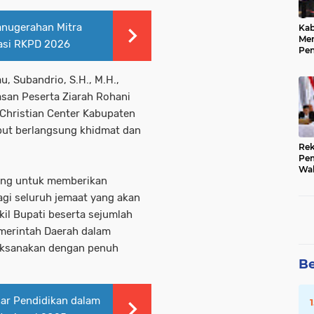
anugerahan Mitra
Kab
Me
asi RKPD 2026
Pe
Pre
Kep
u, Subandrio, S.H., M.H.,
Pub
san Peserta Ziarah Rohani
 Christian Center Kabupaten
but berlangsung khidmat dan
Rek
Pem
Wak
ting untuk memberikan
202
Sub
agi seluruh jemaat yang akan
kil Bupati beserta sejumlah
merintah Daerah dalam
aksanakan dengan penuh
Be
ar Pendidikan dalam