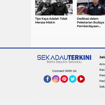
Tips Kaya Adalah Tidak
Dedikasi dalam
Merasa Miskin
Pelestarian Budaya
Pemberdayaan
Masyarakat Berbasi
Kearifan Lokal: Prof
Aprolonius
Jel
Aro
Kec
Connect With Us
Pem
Per
Facebook
Instagram
Pinterest
Twitter
YouTube
Sek