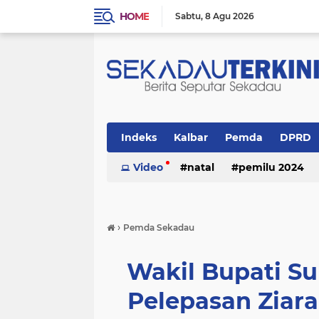
HOME
Sabtu
8 Agu 2026
Indeks
Kalbar
Pemda
DPRD
Politik
Video
Religi
natal
pemilu 2024
›
Pemda Sekadau
Wakil Bupati Su
Pelepasan Ziara