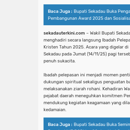
Baca Juga :
Bupati Sekadau Buka Peng
Pembangunan Award 2025 dan Sosialis
sekadauterkini.com
– Wakil Bupati Sekada
menghadiri secara langsung Ibadah Pelepa
Kristen Tahun 2025. Acara yang digelar di
Sekadau pada Jumat (14/11/25) pagi terse
penuh sukacita.
Ibadah pelepasan ini menjadi momen pen
dukungan spiritual sekaligus penguatan b
melaksanakan ziarah rohani. Kehadiran Wa
pejabat daerah meneguhkan komitmen Pe
mendukung kegiatan keagamaan yang dil
kedamaian.
Baca Juga :
Bupati Sekadau Buka Semin