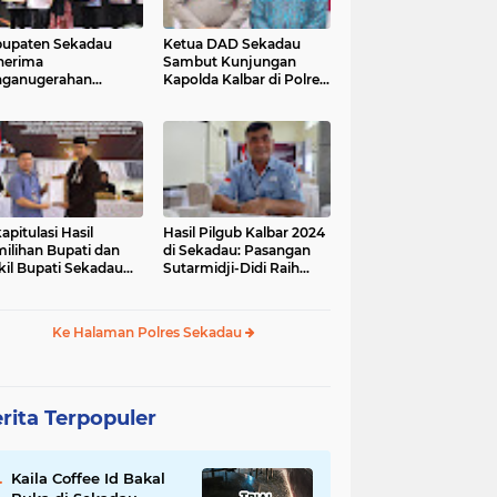
upaten Sekadau
Ketua DAD Sekadau
nerima
Sambut Kunjungan
nganugerahan
Kapolda Kalbar di Polres
dikat Penilaian
Sekadau
atuhan Pelayanan
lik
apitulasi Hasil
Hasil Pilgub Kalbar 2024
ilihan Bupati dan
di Sekadau: Pasangan
il Bupati Sekadau
Sutarmidji-Didi Raih
4 Selesai: Aron-
51.866 Suara
andrio Unggul!
Ke Halaman Polres Sekadau
rita Terpopuler
Kaila Coffee Id Bakal