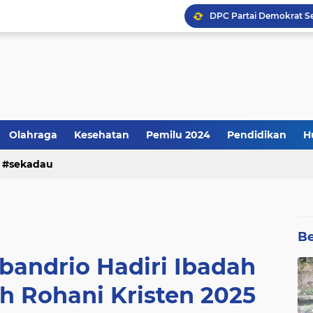
Kenyataannya: Apresiasi
Olahraga
Kesehatan
Pemilu 2024
Pendidikan
H
sekadau
Be
bandrio Hadiri Ibadah
h Rohani Kristen 2025