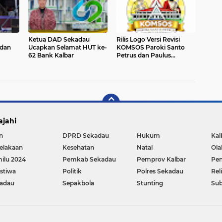
Ketua DAD Sekadau
Rilis Logo Versi Revisi
 dan
Ucapkan Selamat HUT ke-
KOMSOS Paroki Santo
62 Bank Kalbar
Petrus dan Paulus
s
Sekadau
il Vero
ajahi
n
DPRD Sekadau
Hukum
Kal
elakaan
Kesehatan
Natal
Ola
ilu 2024
Pemkab Sekadau
Pemprov Kalbar
Pen
istiwa
Politik
Polres Sekadau
Rel
adau
Sepakbola
Stunting
Sub
Copyright ©
2026 SEKADAU TERKINI