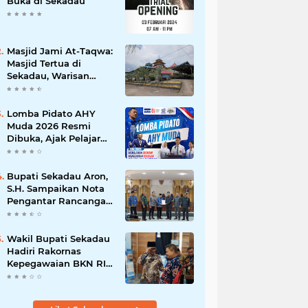
Buka di Sekadau
Masjid Jami At-Taqwa:
Masjid Tertua di
Sekadau, Warisan
Abad ke-19
Lomba Pidato AHY
Muda 2026 Resmi
Dibuka, Ajak Pelajar
Sekadau Suarakan
Gagasan untuk Masa
Depan Bangsa
Bupati Sekadau Aron,
S.H. Sampaikan Nota
Pengantar Rancangan
Awal RPJPD
Kabupaten Sekadau
2025-2045
Wakil Bupati Sekadau
Hadiri Rakornas
Kepegawaian BKN RI
di Jakarta