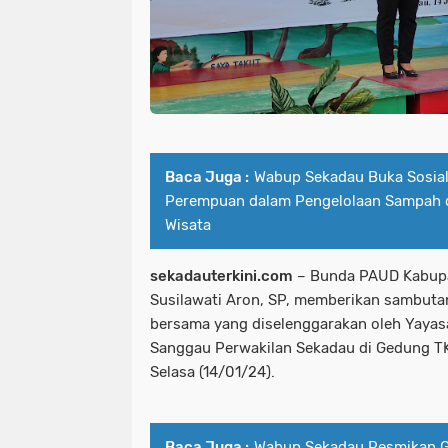
Baca Juga :
Wabup Sekadau Buka Sosial
Perempuan dalam Pengelolaan Sampah 
Wisata
sekadauterkini.com
– Bunda PAUD Kabupa
Susilawati Aron, SP, memberikan sambuta
bersama yang diselenggarakan oleh Yaya
Sanggau Perwakilan Sekadau di Gedung T
Selasa (14/01/24).
Baca Juga :
Wabup Sekadau Resmikan G