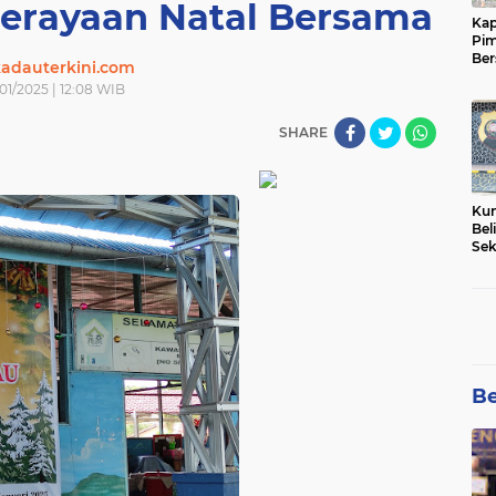
erayaan Natal Bersama
Kap
Pim
Ber
adauterkini.com
Tam
/01/2025 | 12:08 WIB
SHARE
Kun
Bel
Sek
Net
Pem
Be