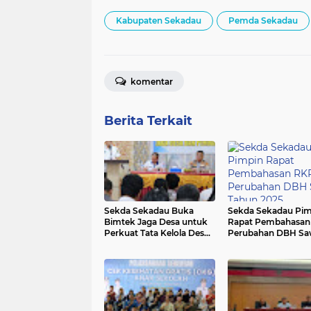
Kabupaten Sekadau
Pemda Sekadau
komentar
Berita Terkait
Sekda Sekadau Buka
Sekda Sekadau Pim
Bimtek Jaga Desa untuk
Rapat Pembahasan
Perkuat Tata Kelola Desa
Perubahan DBH Sa
di Sekadau Hulu
Tahun 2025