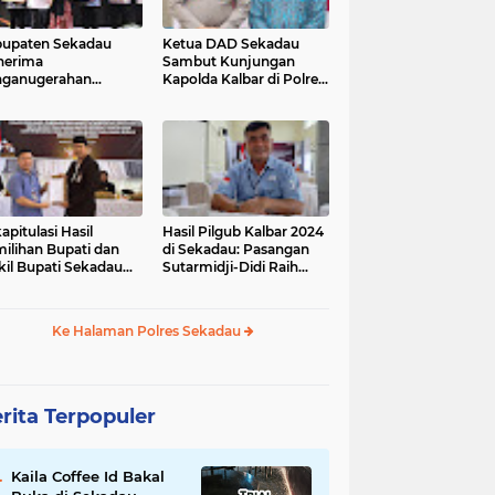
upaten Sekadau
Ketua DAD Sekadau
nerima
Sambut Kunjungan
nganugerahan
Kapolda Kalbar di Polres
dikat Penilaian
Sekadau
atuhan Pelayanan
lik
apitulasi Hasil
Hasil Pilgub Kalbar 2024
ilihan Bupati dan
di Sekadau: Pasangan
il Bupati Sekadau
Sutarmidji-Didi Raih
4 Selesai: Aron-
51.866 Suara
andrio Unggul!
Ke Halaman Polres Sekadau
rita Terpopuler
Kaila Coffee Id Bakal