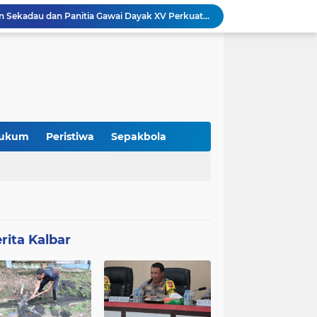
Audiensi DAD Kabupaten Sekadau dan Panitia Gawai Dayak XV Perkuat Sinergi dengan Polres Sekadau
Jeffray Raja Tugam Apresiasi Kebijakan Bupati Sekadau Libatkan Ayah Antar Anak di Hari Pertama Sekolah
Refleksi: Ketika Pergantian Pemimpin Tidak Selalu Mengubah Arah Perjalanan
Merchandise “Kito Menak Dayak Benawas” Hadir Meriahkan Gawai Dayak Kabupaten Sekadau 2026
 Itu Tidak Selalu Datang
Kolaborasi Komunitas dan Kampus: Upaya Tingkatkan Minat Kuliah Generasi Muda Sekadau
Lomba Pidato AHY Muda 2026 Resmi Dibuka, Ajak Pelajar Sekadau Suarakan Gagasan untuk Masa Depan Bangsa
DPC Partai Demokrat Sekadau Gelar Gerakan Langit Biru Indonesia Asri di Gereja Agung Sekadau
ukum
Peristiwa
Sepakbola
Pemaparan Penerimaan PBG, DPMPTSP Sekadau Sampaikan Evaluasi Retribusi dan Pajak Daerah
DPMPTSP Kabupaten Sekadau Gelar Sosialisasi dan Bimbingan Teknis OSS-RBA bagi Pelaku Usaha
rita Kalbar