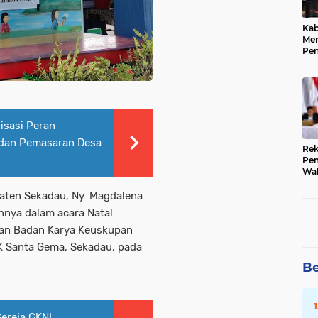
Kab
Me
Pe
Pre
Kep
Pub
isasi Peran
dan Pemasaran Desa
Rek
Pem
Wak
202
Sub
ten Sekadau, Ny. Magdalena
nnya dalam acara Natal
san Badan Karya Keuskupan
K Santa Gema, Sekadau, pada
Be
ereja GKNI