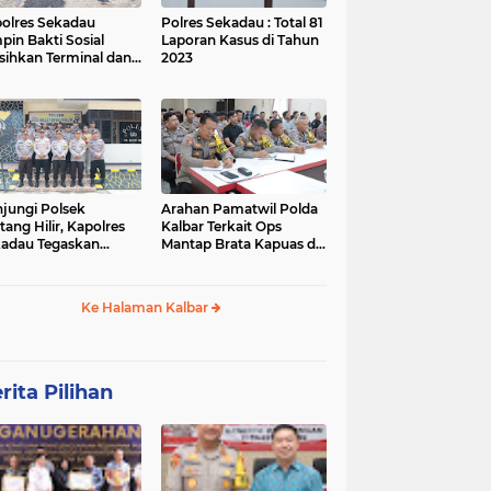
olres Sekadau
Polres Sekadau : Total 81
pin Bakti Sosial
Laporan Kasus di Tahun
sihkan Terminal dan
2023
an Lawang Kuari
jungi Polsek
Arahan Pamatwil Polda
itang Hilir, Kapolres
Kalbar Terkait Ops
adau Tegaskan
Mantap Brata Kapuas di
ralitas Polri dalam
Polres Sekadau
ilu
Ke Halaman Kalbar
rita Pilihan