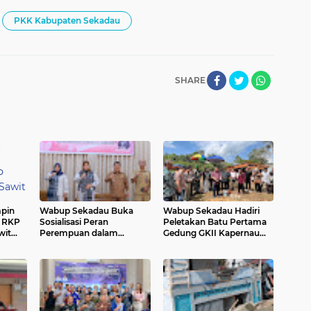
PKK Kabupaten Sekadau
SHARE
pin
Wabup Sekadau Buka
Wabup Sekadau Hadiri
 RKP
Sosialisasi Peran
Peletakan Batu Pertama
wit
Perempuan dalam
Gedung GKII Kapernaum
Pengelolaan Sampah dan
di Desa Bokak Sebumbun
Pemasaran Desa Wisata