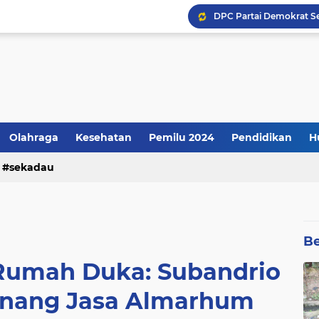
Kenyataannya: Apresiasi
Olahraga
Kesehatan
Pemilu 2024
Pendidikan
H
sekadau
Be
 Rumah Duka: Subandrio
enang Jasa Almarhum