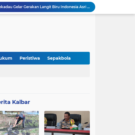
DPC Partai Demokrat Sekadau Gelar Gerakan Langit Biru Indonesia Asri di Gereja Agung Sekadau
Pemaparan Penerimaan PBG, DPMPTSP Sekadau Sampaikan Evaluasi Retribusi dan Pajak Daerah
DPMPTSP Kabupaten Sekadau Gelar Sosialisasi dan Bimbingan Teknis OSS-RBA bagi Pelaku Usaha
Audiensi DAD Kabupaten Sekadau dan Panitia Gawai Dayak XV Perkuat Sinergi dengan Polres Sekadau
Jeffray Raja Tugam Apresiasi Kebijakan Bupati Sekadau Libatkan Ayah Antar Anak di Hari Pertama Sekolah
Refleksi: Ketika Pergantian Pemimpin Tidak Selalu Mengubah Arah Perjalanan
Merchandise “Kito Menak Dayak Benawas” Hadir Meriahkan Gawai Dayak Kabupaten Sekadau 2026
 Itu Tidak Selalu Datang
ukum
Peristiwa
Sepakbola
Kolaborasi Komunitas dan Kampus: Upaya Tingkatkan Minat Kuliah Generasi Muda Sekadau
Lomba Pidato AHY Muda 2026 Resmi Dibuka, Ajak Pelajar Sekadau Suarakan Gagasan untuk Masa Depan Bangsa
rita Kalbar