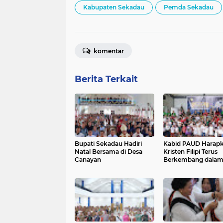
Kabupaten Sekadau
Pemda Sekadau
komentar
Berita Terkait
Bupati Sekadau Hadiri
Kabid PAUD Harap
Natal Bersama di Desa
Kristen Filipi Terus
Canayan
Berkembang dala
Perayaan Natal Be
dan Pembagian Ra