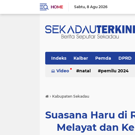
HOME
Sabtu
8 Agu 2026
Indeks
Kalbar
Pemda
DPRD
Politik
Video
Religi
natal
pemilu 2024
›
Kabupaten Sekadau
Suasana Haru di
Melayat dan K