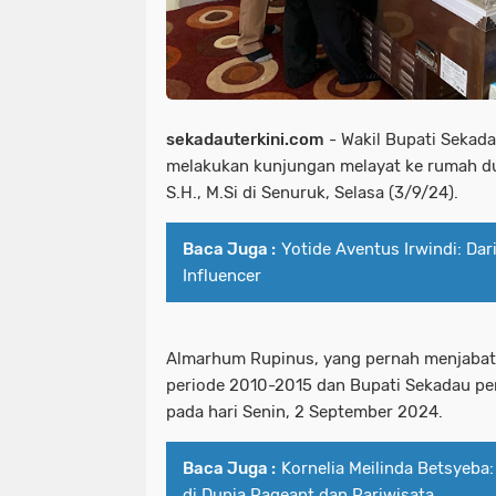
sekadauterkini.com
- Wakil Bupati Sekadau
melakukan kunjungan melayat ke rumah d
S.H., M.Si di Senuruk, Selasa (3/9/24).
Baca Juga :
Yotide Aventus Irwindi: Dar
Influencer
Almarhum Rupinus, yang pernah menjabat 
periode 2010-2015 dan Bupati Sekadau pe
pada hari Senin, 2 September 2024.
Baca Juga :
Kornelia Meilinda Betsyeba
di Dunia Pageant dan Pariwisata