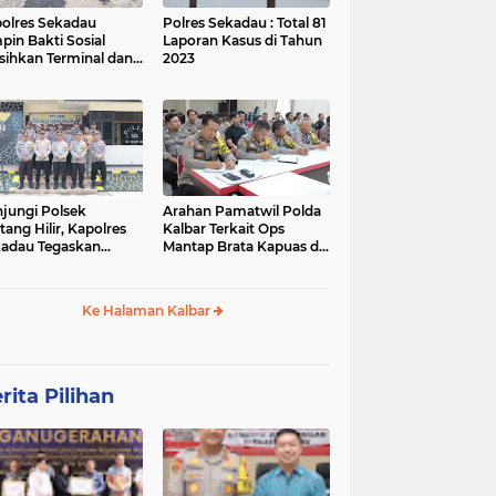
olres Sekadau
Polres Sekadau : Total 81
pin Bakti Sosial
Laporan Kasus di Tahun
sihkan Terminal dan
2023
an Lawang Kuari
jungi Polsek
Arahan Pamatwil Polda
itang Hilir, Kapolres
Kalbar Terkait Ops
adau Tegaskan
Mantap Brata Kapuas di
ralitas Polri dalam
Polres Sekadau
ilu
Ke Halaman Kalbar
rita Pilihan