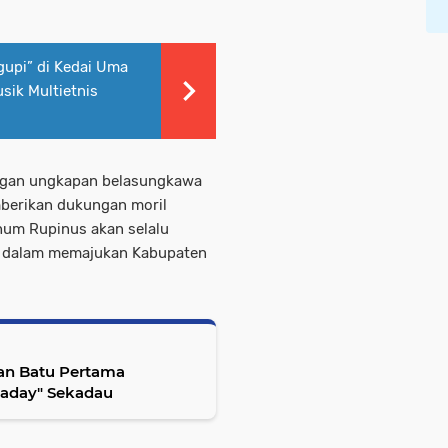
gupi” di Kedai Uma
sik Multietnis
ngan ungkapan belasungkawa
mberikan dukungan moril
hum Rupinus akan selalu
ar dalam memajukan Kabupaten
kan Batu Pertama
aday" Sekadau