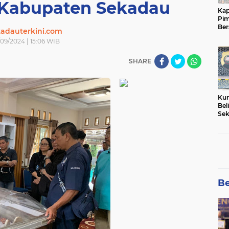
 Kabupaten Sekadau
Kap
Pim
Ber
adauterkini.com
Tam
09/2024 | 15:06 WIB
SHARE
Kun
Bel
Sek
Net
Pem
Be