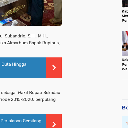
Kab
Me
Pe
Pre
Kep
Pub
, Subandrio, S.H., M.H.,
uka Almarhum Bapak Rupinus,
Rek
i Duta Hingga
Pem
Wak
202
Sub
sebagai Wakil Bupati Sekadau
riode 2015-2020, berpulang
Be
: Perjalanan Gemilang