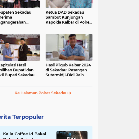
upaten Sekadau
Ketua DAD Sekadau
nerima
Sambut Kunjungan
nganugerahan
Kapolda Kalbar di Polres
dikat Penilaian
Sekadau
atuhan Pelayanan
lik
apitulasi Hasil
Hasil Pilgub Kalbar 2024
ilihan Bupati dan
di Sekadau: Pasangan
il Bupati Sekadau
Sutarmidji-Didi Raih
4 Selesai: Aron-
51.866 Suara
andrio Unggul!
Ke Halaman Polres Sekadau
rita Terpopuler
Kaila Coffee Id Bakal