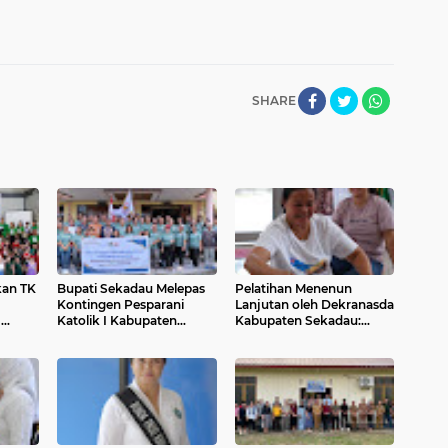
SHARE
kan TK
Bupati Sekadau Melepas
Pelatihan Menenun
Kontingen Pesparani
Lanjutan oleh Dekranasda
m
Katolik I Kabupaten
Kabupaten Sekadau:
rsama
Sekadau
Meningkatkan Kreativitas
por
dan Kualitas Tenun Lokal