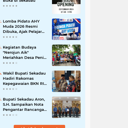
Buka di Sekadau
Lomba Pidato AHY
Muda 2026 Resmi
Dibuka, Ajak Pelajar
Sekadau Suarakan
Gagasan untuk Masa
Depan Bangsa
Kegiatan Budaya
"Nerojun Aik"
Meriahkan Desa Peniti:
Tradisi Melayu yang
Terus Lestari
Wakil Bupati Sekadau
Hadiri Rakornas
Kepegawaian BKN RI
di Jakarta
Bupati Sekadau Aron,
S.H. Sampaikan Nota
Pengantar Rancangan
Awal RPJPD
Kabupaten Sekadau
2025-2045