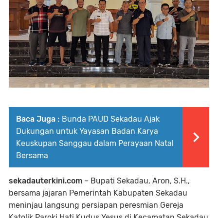
Baca Juga :
Bunda PAUD Sekadau Ajak
Dukungan untuk Yayasan Badan Karya
Keuskupan Sanggau dalam Perayaan Natal
Bersama
sekadauterkini.com
– Bupati Sekadau, Aron, S.H.,
bersama jajaran Pemerintah Kabupaten Sekadau
meninjau langsung persiapan peresmian Gereja
Katolik Paroki Hati Kudus Yesus di Kecamatan Sekadau