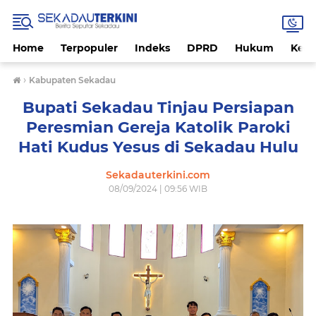
Home
Terpopuler
Indeks
DPRD
Hukum
Kese
›
Kabupaten Sekadau
Bupati Sekadau Tinjau Persiapan
Peresmian Gereja Katolik Paroki
Hati Kudus Yesus di Sekadau Hulu
Sekadauterkini.com
08/09/2024 | 09:56 WIB