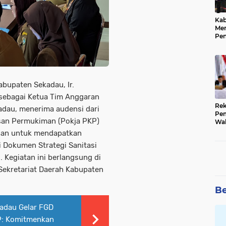
Kab
Me
Pe
Pre
Kep
Pub
abupaten Sekadau, Ir.
 sebagai Ketua Tim Anggaran
Rek
dau, menerima audensi dari
Pem
san Permukiman (Pokja PKP)
Wak
202
juan untuk mendapatkan
Sub
 Dokumen Strategi Sanitasi
. Kegiatan ini berlangsung di
ekretariat Daerah Kabupaten
Be
adau Gelar FGD
9: Komitmenkan