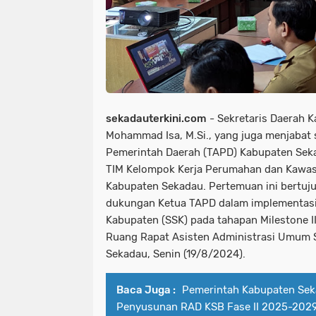
sekadauterkini.com
- Sekretaris Daerah K
Mohammad Isa, M.Si., yang juga menjabat
Pemerintah Daerah (TAPD) Kabupaten Seka
TIM Kelompok Kerja Perumahan dan Kawa
Kabupaten Sekadau. Pertemuan ini bertu
dukungan Ketua TAPD dalam implementasi
Kabupaten (SSK) pada tahapan Milestone II
Ruang Rapat Asisten Administrasi Umum S
Sekadau, Senin (19/8/2024).
Baca Juga :
Pemerintah Kabupaten Sek
Penyusunan RAD KSB Fase II 2025-202