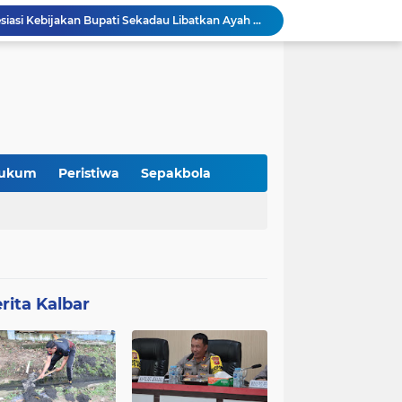
Jeffray Raja Tugam Apresiasi Kebijakan Bupati Sekadau Libatkan Ayah Antar Anak di Hari Pertama Sekolah
Refleksi: Ketika Pergantian Pemimpin Tidak Selalu Mengubah Arah Perjalanan
Merchandise “Kito Menak Dayak Benawas” Hadir Meriahkan Gawai Dayak Kabupaten Sekadau 2026
 Itu Tidak Selalu Datang
Kolaborasi Komunitas dan Kampus: Upaya Tingkatkan Minat Kuliah Generasi Muda Sekadau
Lomba Pidato AHY Muda 2026 Resmi Dibuka, Ajak Pelajar Sekadau Suarakan Gagasan untuk Masa Depan Bangsa
DPC Partai Demokrat Sekadau Gelar Gerakan Langit Biru Indonesia Asri di Gereja Agung Sekadau
Pemaparan Penerimaan PBG, DPMPTSP Sekadau Sampaikan Evaluasi Retribusi dan Pajak Daerah
ukum
Peristiwa
Sepakbola
DPMPTSP Kabupaten Sekadau Gelar Sosialisasi dan Bimbingan Teknis OSS-RBA bagi Pelaku Usaha
Audiensi DAD Kabupaten Sekadau dan Panitia Gawai Dayak XV Perkuat Sinergi dengan Polres Sekadau
rita Kalbar