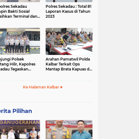
olres Sekadau
Polres Sekadau : Total 81
pin Bakti Sosial
Laporan Kasus di Tahun
sihkan Terminal dan
2023
an Lawang Kuari
jungi Polsek
Arahan Pamatwil Polda
itang Hilir, Kapolres
Kalbar Terkait Ops
adau Tegaskan
Mantap Brata Kapuas di
ralitas Polri dalam
Polres Sekadau
ilu
Ke Halaman Kalbar
rita Pilihan