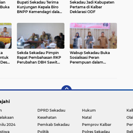
ian
Bupati Sekadau Terima
Sekadau Jadi Kabupaten
 Buka
Kunjungan Kepala Biro
Pertama di Kalbar
BNPP Kemendagri dalam
Deklarasi ODF
Rangka Deklarasi ODF
ka
Sekda Sekadau Pimpin
Wabup Sekadau Buka
untuk
Rapat Pembahasan RKP
Sosialisasi Peran
 Desa
Perubahan DBH Sawit
Perempuan dalam
Tahun 2025
Pengelolaan Sampah dan
Pemasaran Desa Wisata
ajahi
n
DPRD Sekadau
Hukum
Kal
elakaan
Kesehatan
Natal
Ola
ilu 2024
Pemkab Sekadau
Pemprov Kalbar
Pen
istiwa
Politik
Polres Sekadau
Rel