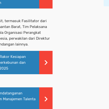
n
it, termasuk Fasilitator dari
antan Barat, Tim Pelaksana
ala Organisasi Perangkat
sia, perwakilan dari Direktur
ndangan lainnya.
 Rakor Kesiapan
Perkebunan dan
 2025
andatanganan
n Manajemen Talenta