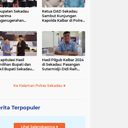
upaten Sekadau
Ketua DAD Sekadau
nerima
Sambut Kunjungan
nganugerahan
Kapolda Kalbar di Polres
dikat Penilaian
Sekadau
atuhan Pelayanan
lik
apitulasi Hasil
Hasil Pilgub Kalbar 2024
ilihan Bupati dan
di Sekadau: Pasangan
il Bupati Sekadau
Sutarmidji-Didi Raih
4 Selesai: Aron-
51.866 Suara
andrio Unggul!
Ke Halaman Polres Sekadau
rita Terpopuler
Lihat Selengkapnya