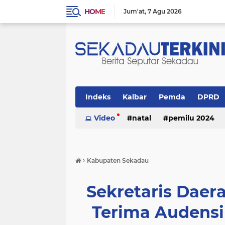
HOME
Jum'at
7 Agu 2026
Indeks
Kalbar
Pemda
DPRD
Politik
Video
Religi
natal
pemilu 2024
›
Kabupaten Sekadau
Sekretaris Dae
Terima Audensi