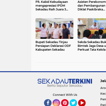
Plt. Kabid Kebudayaan
Asisten Perekonom
mengapresiasi IPDM
dan Pembangunan
Sekadau Raih Juara 3
Diklat Paskibraka
Lomba Tari Kreasi di
Sekadau
Gemilang Budaya Kalbar
2025
Bupati Sekadau Tinjau
Sekda Sekadau Bu
Persiapan Deklarasi ODF
Bimtek Jaga Desa 
Kabupaten Sekadau
Perkuat Tata Kelola
di Sekadau Hulu
Jel
Aro
Kec
Connect With Us
Pem
Per