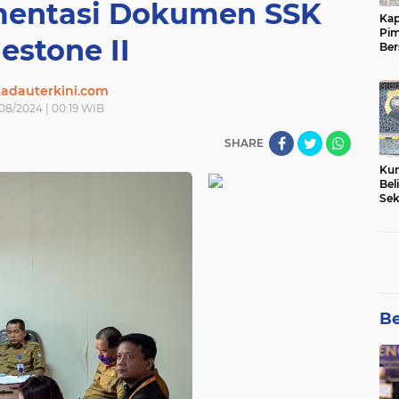
entasi Dokumen SSK
Kap
Pim
estone II
Ber
Tam
adauterkini.com
08/2024 | 00:19 WIB
SHARE
Kun
Bel
Sek
Net
Pem
Be