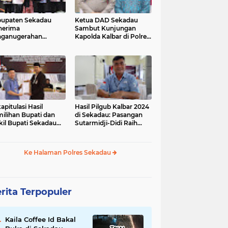
upaten Sekadau
Ketua DAD Sekadau
nerima
Sambut Kunjungan
nganugerahan
Kapolda Kalbar di Polres
dikat Penilaian
Sekadau
atuhan Pelayanan
lik
apitulasi Hasil
Hasil Pilgub Kalbar 2024
ilihan Bupati dan
di Sekadau: Pasangan
il Bupati Sekadau
Sutarmidji-Didi Raih
4 Selesai: Aron-
51.866 Suara
andrio Unggul!
Ke Halaman Polres Sekadau
rita Terpopuler
Kaila Coffee Id Bakal