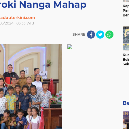
roki Nanga Mahap
Kap
Pim
Ber
adauterkini.com
Tam
05/2024 | 03:33 WIB
SHARE
Kun
Bel
Sek
Net
Pem
Be