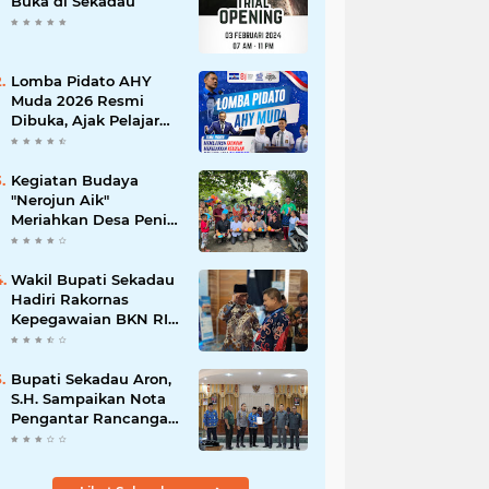
Buka di Sekadau
Lomba Pidato AHY
Muda 2026 Resmi
Dibuka, Ajak Pelajar
Sekadau Suarakan
Gagasan untuk Masa
Depan Bangsa
Kegiatan Budaya
"Nerojun Aik"
Meriahkan Desa Peniti:
Tradisi Melayu yang
Terus Lestari
Wakil Bupati Sekadau
Hadiri Rakornas
Kepegawaian BKN RI
di Jakarta
Bupati Sekadau Aron,
S.H. Sampaikan Nota
Pengantar Rancangan
Awal RPJPD
Kabupaten Sekadau
2025-2045