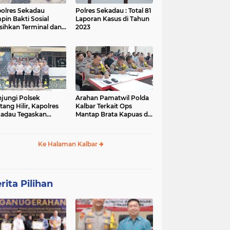
olres Sekadau
Polres Sekadau : Total 81
pin Bakti Sosial
Laporan Kasus di Tahun
sihkan Terminal dan
2023
an Lawang Kuari
jungi Polsek
Arahan Pamatwil Polda
itang Hilir, Kapolres
Kalbar Terkait Ops
adau Tegaskan
Mantap Brata Kapuas di
ralitas Polri dalam
Polres Sekadau
ilu
Ke Halaman Kalbar
rita Pilihan