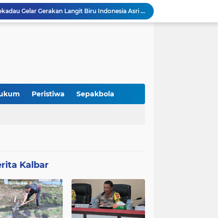
DPC Partai Demokrat Sekadau Gelar Gerakan Langit Biru Indonesia Asri di Gereja Agung Sekadau
Pemaparan Penerimaan PBG, DPMPTSP Sekadau Sampaikan Evaluasi Retribusi dan Pajak Daerah
DPMPTSP Kabupaten Sekadau Gelar Sosialisasi dan Bimbingan Teknis OSS-RBA bagi Pelaku Usaha
Audiensi DAD Kabupaten Sekadau dan Panitia Gawai Dayak XV Perkuat Sinergi dengan Polres Sekadau
Jeffray Raja Tugam Apresiasi Kebijakan Bupati Sekadau Libatkan Ayah Antar Anak di Hari Pertama Sekolah
Refleksi: Ketika Pergantian Pemimpin Tidak Selalu Mengubah Arah Perjalanan
Merchandise “Kito Menak Dayak Benawas” Hadir Meriahkan Gawai Dayak Kabupaten Sekadau 2026
 Itu Tidak Selalu Datang
ukum
Peristiwa
Sepakbola
Kolaborasi Komunitas dan Kampus: Upaya Tingkatkan Minat Kuliah Generasi Muda Sekadau
Lomba Pidato AHY Muda 2026 Resmi Dibuka, Ajak Pelajar Sekadau Suarakan Gagasan untuk Masa Depan Bangsa
rita Kalbar