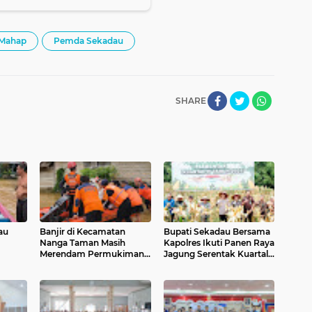
 Mahap
Pemda Sekadau
SHARE
au
Banjir di Kecamatan
Bupati Sekadau Bersama
Nanga Taman Masih
Kapolres Ikuti Panen Raya
Merendam Permukiman,
Jagung Serentak Kuartal
Warga Diminta Tetap
IV
Waspada