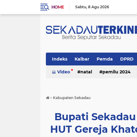
HOME
Sabtu
8 Agu 2026
Indeks
Kalbar
Pemda
DPRD
Politik
Video
Religi
natal
pemilu 2024
›
Kabupaten Sekadau
Bupati Sekadau
HUT Gereja Khato