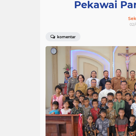
Pekawai Pa
Sek
02/
komentar