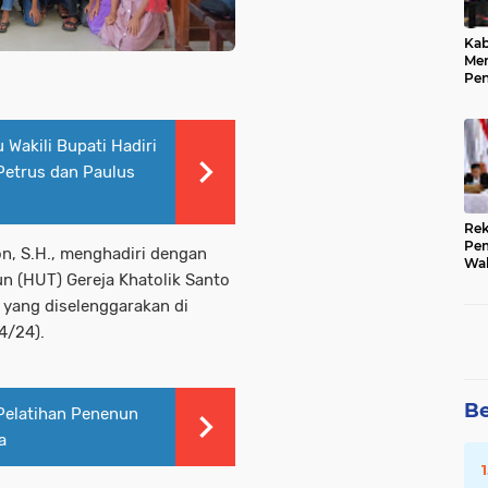
Kab
Me
Pe
Pre
Kep
Pub
 Wakili Bupati Hadiri
 Petrus dan Paulus
Rek
Pem
n, S.H., menghadiri dengan
Wak
n (HUT) Gereja Khatolik Santo
202
Sub
 yang diselenggarakan di
4/24).
Be
Pelatihan Penenun
a