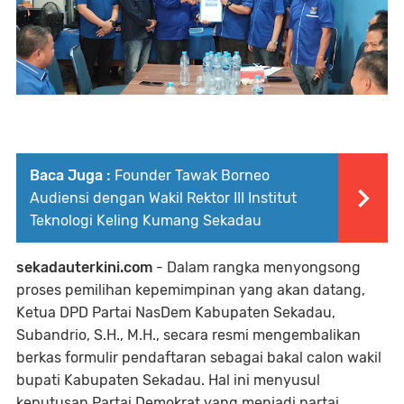
Baca Juga :
Founder Tawak Borneo
Audiensi dengan Wakil Rektor III Institut
Teknologi Keling Kumang Sekadau
sekadauterkini.com
- Dalam rangka menyongsong
proses pemilihan kepemimpinan yang akan datang,
Ketua DPD Partai NasDem Kabupaten Sekadau,
Subandrio, S.H., M.H., secara resmi mengembalikan
berkas formulir pendaftaran sebagai bakal calon wakil
bupati Kabupaten Sekadau. Hal ini menyusul
keputusan Partai Demokrat yang menjadi partai