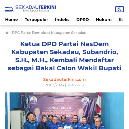
Home
Terpopuler
Indeks
DPRD
Hukum
Kese
›
DPC Partai Demokrat Kabupaten Sekadau
Ketua DPD Partai NasDem
Kabupaten Sekadau, Subandrio,
S.H., M.H., Kembali Mendaftar
sebagai Bakal Calon Wakil Bupati
Sekadauterkini.com
26/03/2024 | 14:43 WIB