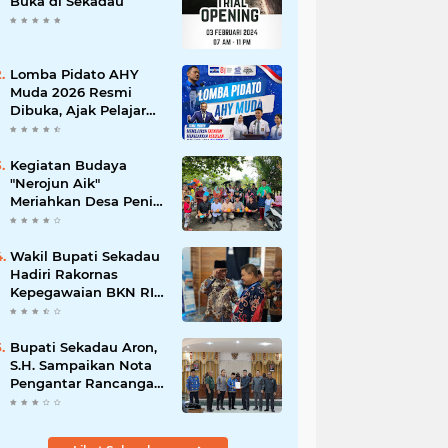
Buka di Sekadau
Lomba Pidato AHY
Muda 2026 Resmi
Dibuka, Ajak Pelajar
Sekadau Suarakan
Gagasan untuk Masa
Depan Bangsa
Kegiatan Budaya
"Nerojun Aik"
Meriahkan Desa Peniti:
Tradisi Melayu yang
Terus Lestari
Wakil Bupati Sekadau
Hadiri Rakornas
Kepegawaian BKN RI
di Jakarta
Bupati Sekadau Aron,
S.H. Sampaikan Nota
Pengantar Rancangan
Awal RPJPD
Kabupaten Sekadau
2025-2045