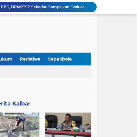
DPMPTSP Kabupaten Sekadau Gelar Sosialisasi dan Bimbingan Teknis OSS-RBA bagi Pelaku Usaha
Audiensi DAD Kabupaten Sekadau dan Panitia Gawai Dayak XV Perkuat Sinergi dengan Polres Sekadau
Jeffray Raja Tugam Apresiasi Kebijakan Bupati Sekadau Libatkan Ayah Antar Anak di Hari Pertama Sekolah
Refleksi: Ketika Pergantian Pemimpin Tidak Selalu Mengubah Arah Perjalanan
Merchandise “Kito Menak Dayak Benawas” Hadir Meriahkan Gawai Dayak Kabupaten Sekadau 2026
 Itu Tidak Selalu Datang
Kolaborasi Komunitas dan Kampus: Upaya Tingkatkan Minat Kuliah Generasi Muda Sekadau
Lomba Pidato AHY Muda 2026 Resmi Dibuka, Ajak Pelajar Sekadau Suarakan Gagasan untuk Masa Depan Bangsa
ukum
Peristiwa
Sepakbola
DPC Partai Demokrat Sekadau Gelar Gerakan Langit Biru Indonesia Asri di Gereja Agung Sekadau
Pemaparan Penerimaan PBG, DPMPTSP Sekadau Sampaikan Evaluasi Retribusi dan Pajak Daerah
rita Kalbar