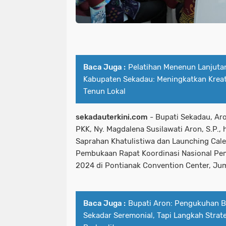
Baca Juga :
Pelatihan Menenun Lanjuta
Kabupaten Sekadau: Meningkatkan Kreati
Tenun Lokal
sekadauterkini.com
- Bupati Sekadau, Aro
PKK, Ny. Magdalena Susilawati Aron, S.P.,
Saprahan Khatulistiwa dan Launching Cale
Pembukaan Rapat Koordinasi Nasional Pe
2024 di Pontianak Convention Center, Jum
Baca Juga :
Bupati Aron: Pengukuhan 
Sekadar Seremonial, Tapi Langkah Stra