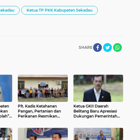
Sekadau
Ketua TP PKK Kabupaten Sekadau
SHARE
aten
Plt. Kadis Ketahanan
Ketua GKII Daerah
ekan
Pangan, Pertanian dan
Belitang Baru Apresiasi
lah”:
Perikanan Resmikan
Dukungan Pemerintah
malkan
Laboratorium Kimia dan
Sekadau untuk
Kesuburan Tanah di ITKK
Pembangunan Gereja dan
Sekadau
Program Wisata Rohani