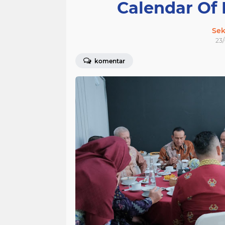
Calendar Of 
Sek
23/
komentar