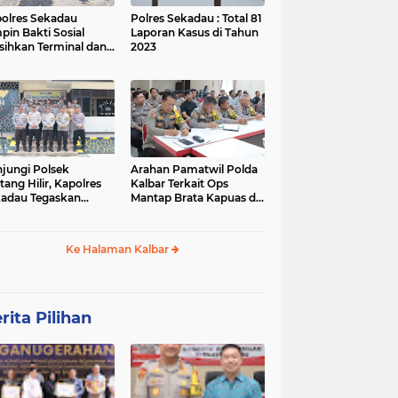
olres Sekadau
Polres Sekadau : Total 81
pin Bakti Sosial
Laporan Kasus di Tahun
sihkan Terminal dan
2023
an Lawang Kuari
jungi Polsek
Arahan Pamatwil Polda
itang Hilir, Kapolres
Kalbar Terkait Ops
adau Tegaskan
Mantap Brata Kapuas di
ralitas Polri dalam
Polres Sekadau
ilu
Ke Halaman Kalbar
rita Pilihan