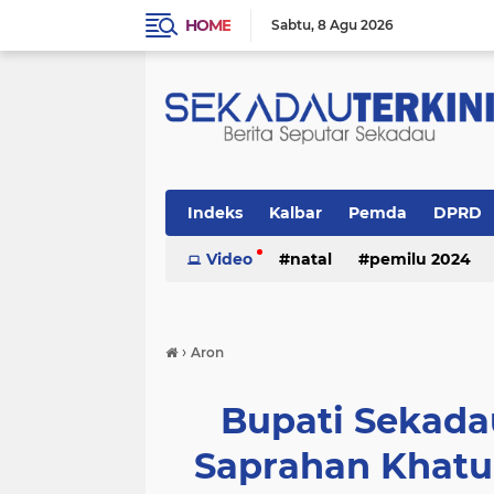
HOME
Sabtu
8 Agu 2026
Indeks
Kalbar
Pemda
DPRD
Politik
Video
Religi
natal
pemilu 2024
›
Aron
Bupati Sekada
Saprahan Khatu