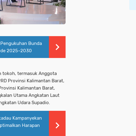
n Pengukuhan Bunda
ode 2025–2030
ah tokoh, termasuk Anggota
RD Provinsi Kalimantan Barat,
Provinsi Kalimantan Barat,
kalan Utama Angkatan Laut
ngkatan Udara Supadio.
kadau Kampanyekan
Optimalkan Harapan