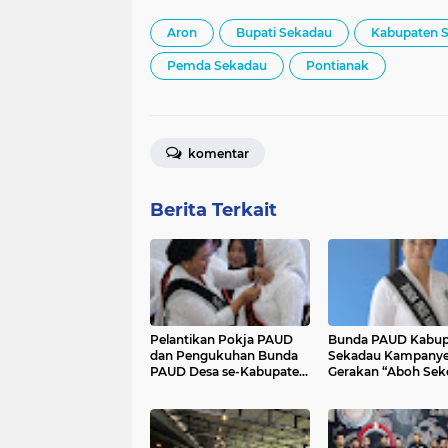
Aron
Bupati Sekadau
Kabupaten 
Pemda Sekadau
Pontianak
komentar
Berita Terkait
Pelantikan Pokja PAUD
Bunda PAUD Kabup
dan Pengukuhan Bunda
Sekadau Kampany
PAUD Desa se-Kabupaten
Gerakan “Aboh Seko
Sekadau Periode 2025–
Ayo Bersama Opti
2030
Harapan dengan
Bersekolah