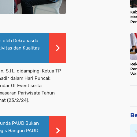
Kab
Me
Pe
Pre
Kep
Pub
n oleh Dekranasda
vitas dan Kualitas
Rek
Pem
n, S.H., didampingi Ketua TP
Wak
 hadir dalam Hari Puncak
202
Sub
ndar Of Event serta
masaran Pariwisata Tahun
at (23/2/24).
Be
Bunda PAUD Bukan
tegis Bangun PAUD