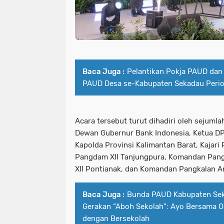
Baca Juga :
Pelantikan Pokja PAUD da
PAUD Desa se-Kabupaten Sekadau Peri
Acara tersebut turut dihadiri oleh sejuml
Dewan Gubernur Bank Indonesia, Ketua DP
Kapolda Provinsi Kalimantan Barat, Kajari 
Pangdam XII Tanjungpura, Komandan Pang
XII Pontianak, dan Komandan Pangkalan A
Baca Juga :
Bunda PAUD Kabupaten Se
Gerakan “Aboh Sekolah”: Ayo Bersama 
dengan Bersekolah