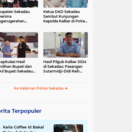
upaten Sekadau
Ketua DAD Sekadau
nerima
Sambut Kunjungan
nganugerahan
Kapolda Kalbar di Polres
dikat Penilaian
Sekadau
atuhan Pelayanan
lik
apitulasi Hasil
Hasil Pilgub Kalbar 2024
ilihan Bupati dan
di Sekadau: Pasangan
il Bupati Sekadau
Sutarmidji-Didi Raih
4 Selesai: Aron-
51.866 Suara
andrio Unggul!
Ke Halaman Polres Sekadau
rita Terpopuler
Kaila Coffee Id Bakal