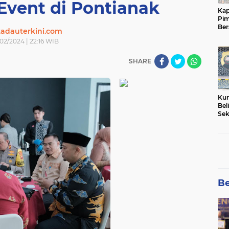
Event di Pontianak
Kap
Pim
Ber
adauterkini.com
Tam
02/2024 | 22:16 WIB
SHARE
Kun
Bel
Sek
Net
Pem
Be