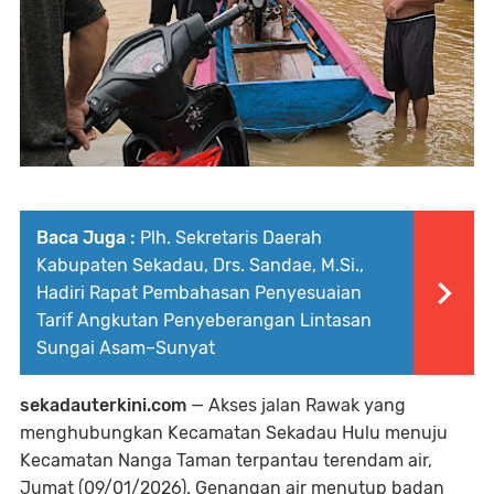
Baca Juga :
Plh. Sekretaris Daerah
Kabupaten Sekadau, Drs. Sandae, M.Si.,
Hadiri Rapat Pembahasan Penyesuaian
Tarif Angkutan Penyeberangan Lintasan
Sungai Asam–Sunyat
sekadauterkini.com
— Akses jalan Rawak yang
menghubungkan Kecamatan Sekadau Hulu menuju
Kecamatan Nanga Taman terpantau terendam air,
Jumat (09/01/2026). Genangan air menutup badan