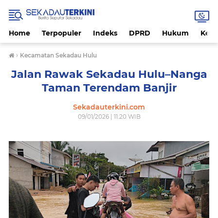
Home
Terpopuler
Indeks
DPRD
Hukum
Kese
›
Kecamatan Sekadau Hulu
Jalan Rawak Sekadau Hulu–Nanga
Taman Terendam Banjir
Sekadauterkini.com
09/01/2026 | 11:20 WIB