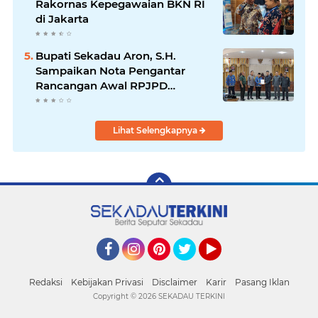
Rakornas Kepegawaian BKN RI
di Jakarta
Bupati Sekadau Aron, S.H.
Sampaikan Nota Pengantar
Rancangan Awal RPJPD
Kabupaten Sekadau 2025-2045
Lihat Selengkapnya
Facebook
Instagram
Pinterest
Twitter
YouTube
Redaksi
Kebijakan Privasi
Disclaimer
Karir
Pasang Iklan
Copyright ©
2026 SEKADAU TERKINI