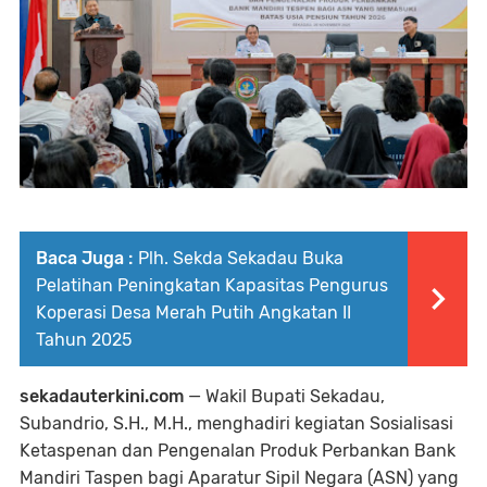
Baca Juga :
Plh. Sekda Sekadau Buka
Pelatihan Peningkatan Kapasitas Pengurus
Koperasi Desa Merah Putih Angkatan II
Tahun 2025
sekadauterkini.com
— Wakil Bupati Sekadau,
Subandrio, S.H., M.H., menghadiri kegiatan Sosialisasi
Ketaspenan dan Pengenalan Produk Perbankan Bank
Mandiri Taspen bagi Aparatur Sipil Negara (ASN) yang