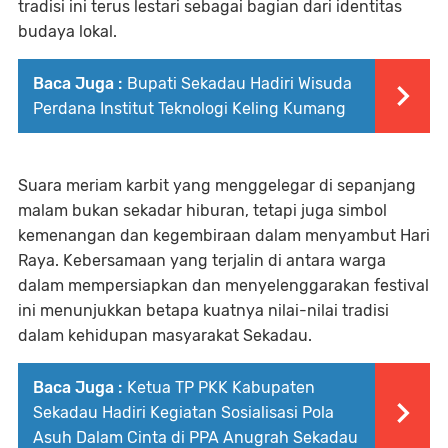
tradisi ini terus lestari sebagai bagian dari identitas
budaya lokal.
Baca Juga :
Bupati Sekadau Hadiri Wisuda
Perdana Institut Teknologi Keling Kumang
Suara meriam karbit yang menggelegar di sepanjang
malam bukan sekadar hiburan, tetapi juga simbol
kemenangan dan kegembiraan dalam menyambut Hari
Raya. Kebersamaan yang terjalin di antara warga
dalam mempersiapkan dan menyelenggarakan festival
ini menunjukkan betapa kuatnya nilai-nilai tradisi
dalam kehidupan masyarakat Sekadau.
Baca Juga :
Ketua TP PKK Kabupaten
Sekadau Hadiri Kegiatan Sosialisasi Pola
Asuh Dalam Cinta di PPA Anugrah Sekadau