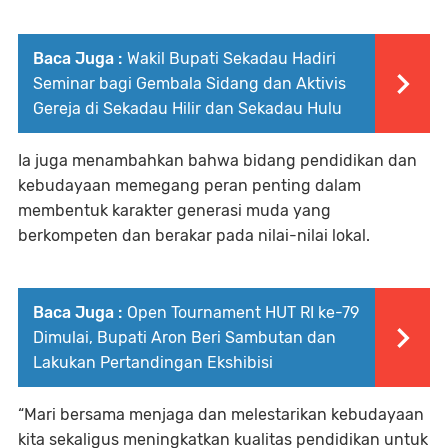
Baca Juga :
Wakil Bupati Sekadau Hadiri
Seminar bagi Gembala Sidang dan Aktivis
Gereja di Sekadau Hilir dan Sekadau Hulu
Ia juga menambahkan bahwa bidang pendidikan dan
kebudayaan memegang peran penting dalam
membentuk karakter generasi muda yang
berkompeten dan berakar pada nilai-nilai lokal.
Baca Juga :
Open Tournament HUT RI ke-79
Dimulai, Bupati Aron Beri Sambutan dan
Lakukan Pertandingan Ekshibisi
“Mari bersama menjaga dan melestarikan kebudayaan
kita sekaligus meningkatkan kualitas pendidikan untuk