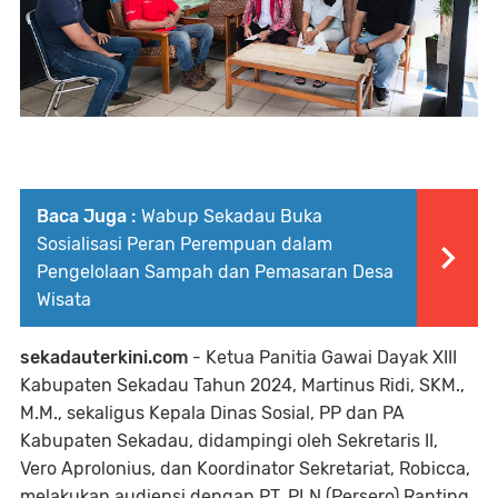
Baca Juga :
Wabup Sekadau Buka
Sosialisasi Peran Perempuan dalam
Pengelolaan Sampah dan Pemasaran Desa
Wisata
sekadauterkini.com
- Ketua Panitia Gawai Dayak XIII
Kabupaten Sekadau Tahun 2024, Martinus Ridi, SKM.,
M.M., sekaligus Kepala Dinas Sosial, PP dan PA
Kabupaten Sekadau, didampingi oleh Sekretaris II,
Vero Aprolonius, dan Koordinator Sekretariat, Robicca,
melakukan audiensi dengan PT. PLN (Persero) Ranting