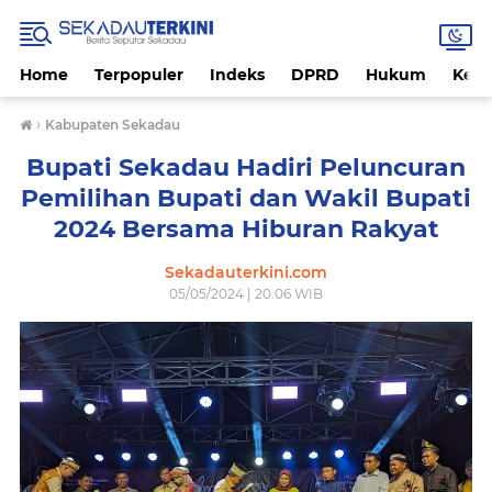
Home
Terpopuler
Indeks
DPRD
Hukum
Kese
›
Kabupaten Sekadau
Bupati Sekadau Hadiri Peluncuran
Pemilihan Bupati dan Wakil Bupati
2024 Bersama Hiburan Rakyat
Sekadauterkini.com
05/05/2024 | 20:06 WIB