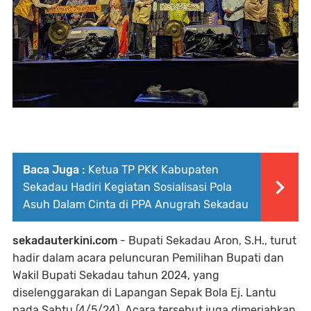
Baca Juga :
Ketua TP PKK Kabupaten
Sekadau Hadiri Kegiatan Sosialisasi Pola
Asuh Dalam Cinta di PPA Anugrah Sekadau
sekadauterkini.com
- Bupati Sekadau Aron, S.H., turut
hadir dalam acara peluncuran Pemilihan Bupati dan
Wakil Bupati Sekadau tahun 2024, yang
diselenggarakan di Lapangan Sepak Bola Ej. Lantu
pada Sabtu (4/5/24). Acara tersebut juga dimeriahkan