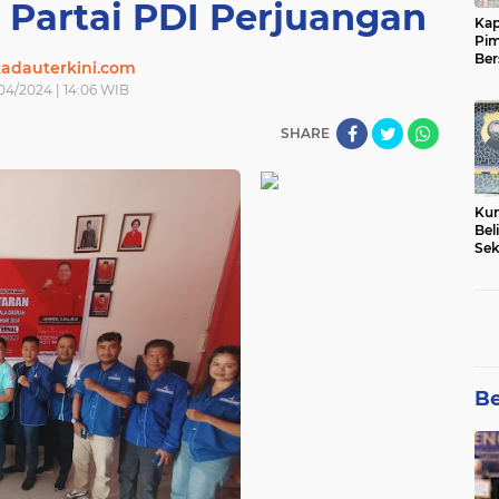
 Partai PDI Perjuangan
Kap
Pim
Ber
adauterkini.com
Tam
04/2024 | 14:06 WIB
SHARE
Kun
Bel
Sek
Net
Pem
Be