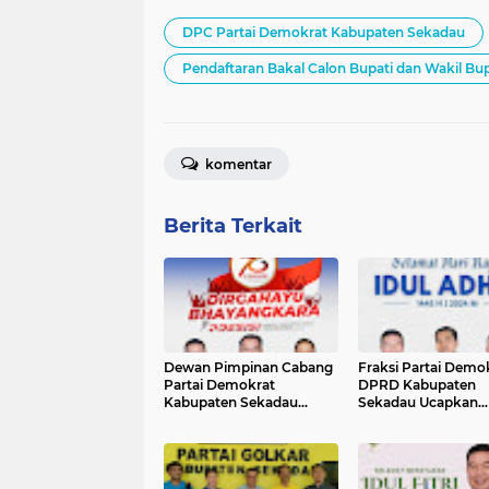
DPC Partai Demokrat Kabupaten Sekadau
Pendaftaran Bakal Calon Bupati dan Wakil Bu
komentar
Berita Terkait
Dewan Pimpinan Cabang
Fraksi Partai Demo
Partai Demokrat
DPRD Kabupaten
Kabupaten Sekadau
Sekadau Ucapkan
Ucapkan Selamat
Selamat Hari Raya I
Dirgahayu Bhayangkara
Adha 1445H/2024M
ke-78