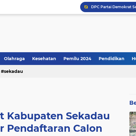
Kenyataannya: Apresiasi
Olahraga
Kesehatan
Pemilu 2024
Pendidikan
H
sekadau
Be
at Kabupaten Sekadau
r Pendaftaran Calon