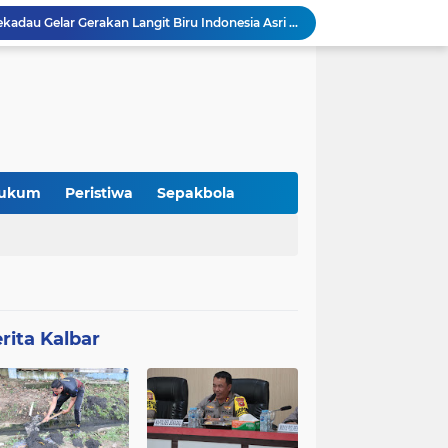
DPC Partai Demokrat Sekadau Gelar Gerakan Langit Biru Indonesia Asri di Gereja Agung Sekadau
Pemaparan Penerimaan PBG, DPMPTSP Sekadau Sampaikan Evaluasi Retribusi dan Pajak Daerah
DPMPTSP Kabupaten Sekadau Gelar Sosialisasi dan Bimbingan Teknis OSS-RBA bagi Pelaku Usaha
Audiensi DAD Kabupaten Sekadau dan Panitia Gawai Dayak XV Perkuat Sinergi dengan Polres Sekadau
Jeffray Raja Tugam Apresiasi Kebijakan Bupati Sekadau Libatkan Ayah Antar Anak di Hari Pertama Sekolah
Refleksi: Ketika Pergantian Pemimpin Tidak Selalu Mengubah Arah Perjalanan
Merchandise “Kito Menak Dayak Benawas” Hadir Meriahkan Gawai Dayak Kabupaten Sekadau 2026
 Itu Tidak Selalu Datang
Kolaborasi Komunitas dan Kampus: Upaya Tingkatkan Minat Kuliah Generasi Muda Sekadau
ukum
Peristiwa
Sepakbola
Lomba Pidato AHY Muda 2026 Resmi Dibuka, Ajak Pelajar Sekadau Suarakan Gagasan untuk Masa Depan Bangsa
rita Kalbar