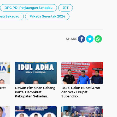
DPC PDI Perjuangan Sekadau
JRT
pati Sekadau
Pilkada Serentak 2024
SHARE
krat
Dewan Pimpinan Cabang
Bakal Calon Bupati Aron
Partai Demokrat
dan Wakil Bupati
Kabupaten Sekadau
Subandrio
dul
Mengucapkan Selamat
Mengembalikan Formulir
Hari Raya Idul Adha
Pendaftaran ke DPC PDI
1445H/2024M
Perjuangan Sekadau:
Persaingan Politik