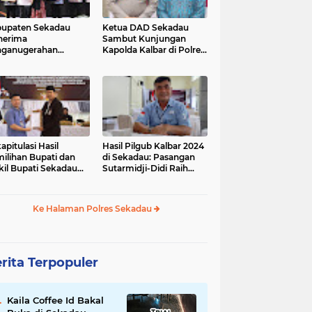
upaten Sekadau
Ketua DAD Sekadau
nerima
Sambut Kunjungan
nganugerahan
Kapolda Kalbar di Polres
dikat Penilaian
Sekadau
atuhan Pelayanan
lik
apitulasi Hasil
Hasil Pilgub Kalbar 2024
ilihan Bupati dan
di Sekadau: Pasangan
il Bupati Sekadau
Sutarmidji-Didi Raih
4 Selesai: Aron-
51.866 Suara
andrio Unggul!
Ke Halaman Polres Sekadau
rita Terpopuler
Kaila Coffee Id Bakal