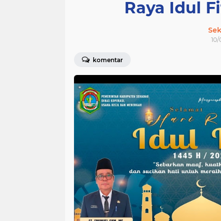
Raya Idul F
Sek
10/
komentar