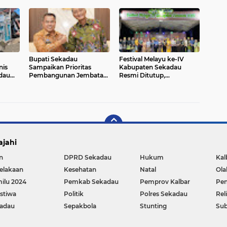
Perbankan Bagi ASN
Daerah
Memasuki BUP 2026
Bupati Sekadau
Festival Melayu ke-IV
nis
Sampaikan Prioritas
Kabupaten Sekadau
dau
Pembangunan Jembatan
Resmi Ditutup,
an dan
Sungai Kapuas kepada
Antusiasme Warga Tak
Menteri PU
Surut Meski Diguyur
Hujan
ajahi
n
DPRD Sekadau
Hukum
Kal
elakaan
Kesehatan
Natal
Ola
ilu 2024
Pemkab Sekadau
Pemprov Kalbar
Pen
istiwa
Politik
Polres Sekadau
Rel
adau
Sepakbola
Stunting
Sub