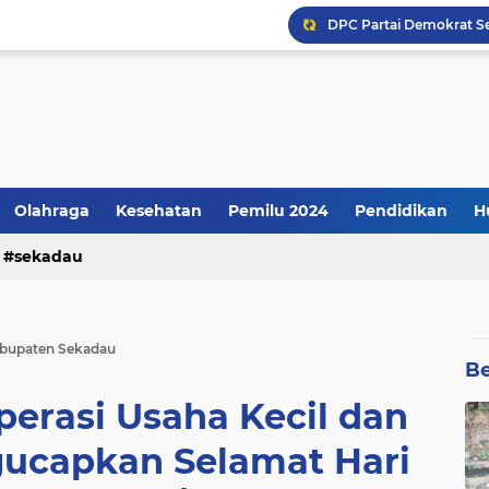
Kenyataannya: Apresiasi
Olahraga
Kesehatan
Pemilu 2024
Pendidikan
H
sekadau
abupaten Sekadau
Be
perasi Usaha Kecil dan
capkan Selamat Hari