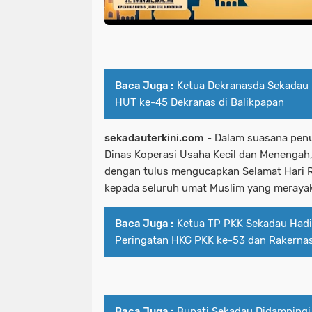
Baca Juga :
Ketua Dekranasda Sekadau 
HUT ke-45 Dekranas di Balikpapan
sekadauterkini.com
- Dalam suasana penu
Dinas Koperasi Usaha Kecil dan Menengah,
dengan tulus mengucapkan Selamat Hari R
kepada seluruh umat Muslim yang merayak
Baca Juga :
Ketua TP PKK Sekadau Hadi
Peringatan HKG PKK ke-53 dan Rakernas
Baca Juga :
Bupati Sekadau Didampingi