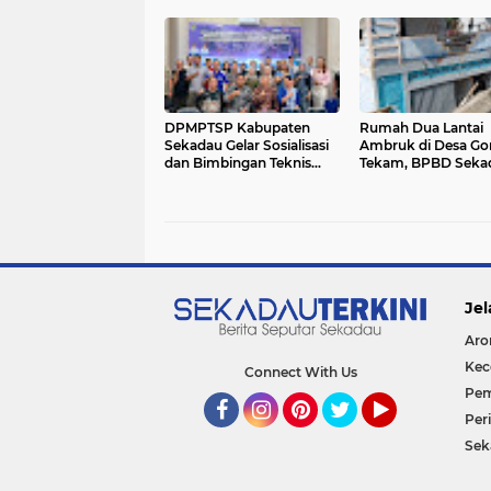
2026
Nasional 2025
DPMPTSP Kabupaten
Rumah Dua Lantai
Sekadau Gelar Sosialisasi
Ambruk di Desa Go
dan Bimbingan Teknis
Tekam, BPBD Seka
OSS-RBA bagi Pelaku
Lakukan Penangan
Usaha
Koordinasi
Jel
Aro
Kec
Connect With Us
Pem
Per
Facebook
Instagram
Pinterest
Twitter
YouTube
Sek