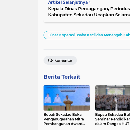
Artikel Selanjutnya
Kepala Dinas Perdagangan, Perindust
Kabupaten Sekadau Ucapkan Selamat 
Dinas Koperasi Usaha Kecil dan Menengah Ka
komentar
Berita Terkait
Bupati Sekadau Buka
Bupati Sekadau Bu
Penganugerahan Mitra
Seminar Pendidika
Pembangunan Award
dalam Rangka HUT
2025 dan Sosialisasi RKPD
ke-80 dan Hari Gur