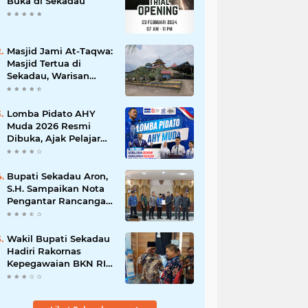
Buka di Sekadau
Masjid Jami At-Taqwa:
Masjid Tertua di
Sekadau, Warisan
Abad ke-19
Lomba Pidato AHY
Muda 2026 Resmi
Dibuka, Ajak Pelajar
Sekadau Suarakan
Gagasan untuk Masa
Depan Bangsa
Bupati Sekadau Aron,
S.H. Sampaikan Nota
Pengantar Rancangan
Awal RPJPD
Kabupaten Sekadau
2025-2045
Wakil Bupati Sekadau
Hadiri Rakornas
Kepegawaian BKN RI
di Jakarta