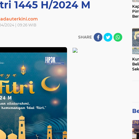
itri 1445 H/2024 M
Kap
Pim
Ber
adauterkini.com
Tam
04/2024 | 09:26 WIB
SHARE
Kun
Bel
Sek
Net
Pem
Be