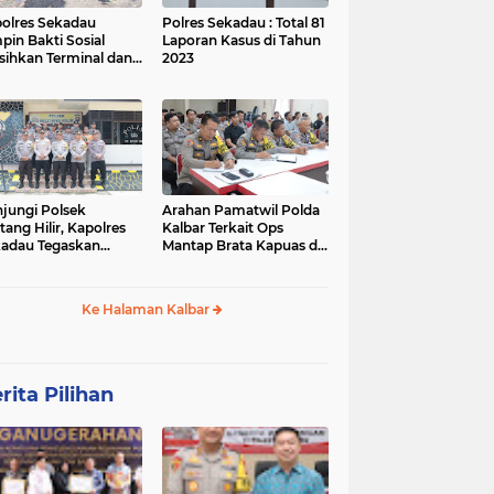
olres Sekadau
Polres Sekadau : Total 81
pin Bakti Sosial
Laporan Kasus di Tahun
sihkan Terminal dan
2023
an Lawang Kuari
jungi Polsek
Arahan Pamatwil Polda
itang Hilir, Kapolres
Kalbar Terkait Ops
adau Tegaskan
Mantap Brata Kapuas di
ralitas Polri dalam
Polres Sekadau
ilu
Ke Halaman Kalbar
rita Pilihan