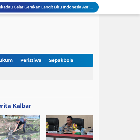
DPC Partai Demokrat Sekadau Gelar Gerakan Langit Biru Indonesia Asri di Gereja Agung Sekadau
Pemaparan Penerimaan PBG, DPMPTSP Sekadau Sampaikan Evaluasi Retribusi dan Pajak Daerah
DPMPTSP Kabupaten Sekadau Gelar Sosialisasi dan Bimbingan Teknis OSS-RBA bagi Pelaku Usaha
Audiensi DAD Kabupaten Sekadau dan Panitia Gawai Dayak XV Perkuat Sinergi dengan Polres Sekadau
Jeffray Raja Tugam Apresiasi Kebijakan Bupati Sekadau Libatkan Ayah Antar Anak di Hari Pertama Sekolah
Refleksi: Ketika Pergantian Pemimpin Tidak Selalu Mengubah Arah Perjalanan
Merchandise “Kito Menak Dayak Benawas” Hadir Meriahkan Gawai Dayak Kabupaten Sekadau 2026
 Itu Tidak Selalu Datang
ukum
Peristiwa
Sepakbola
Kolaborasi Komunitas dan Kampus: Upaya Tingkatkan Minat Kuliah Generasi Muda Sekadau
Lomba Pidato AHY Muda 2026 Resmi Dibuka, Ajak Pelajar Sekadau Suarakan Gagasan untuk Masa Depan Bangsa
rita Kalbar