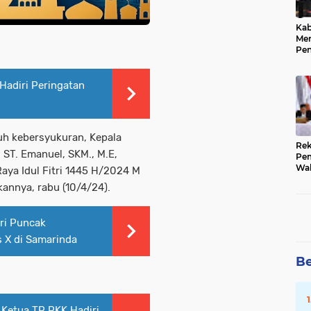
Kab
Me
Pe
Pre
Kep
Pub
Hadiri Peringatan
h kebersyukuran, Kepala
Rek
 ST. Emanuel, SKM., M.E,
Pem
Wak
aya Idul Fitri 1445 H/2024 M
202
annya, rabu (10/4/24).
Sub
ri Puncak
 X di Samarinda
Be
 Ketua TP PKK Hadiri