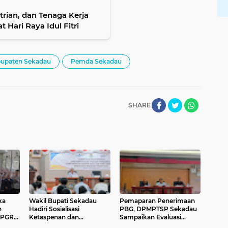
rian, dan Tenaga Kerja
Hari Raya Idul Fitri
bupaten Sekadau
Pemda Sekadau
SHARE
ka
Wakil Bupati Sekadau
Pemaparan Penerimaan
n
Hadiri Sosialisasi
PBG, DPMPTSP Sekadau
 PGRI
Ketaspenan dan
Sampaikan Evaluasi
u
Pengenalan Produk
Retribusi dan Pajak