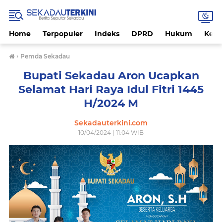
Home
Terpopuler
Indeks
DPRD
Hukum
Kese
›
Pemda Sekadau
Bupati Sekadau Aron Ucapkan
Selamat Hari Raya Idul Fitri 1445
H/2024 M
Sekadauterkini.com
10/04/2024 | 11:04 WIB