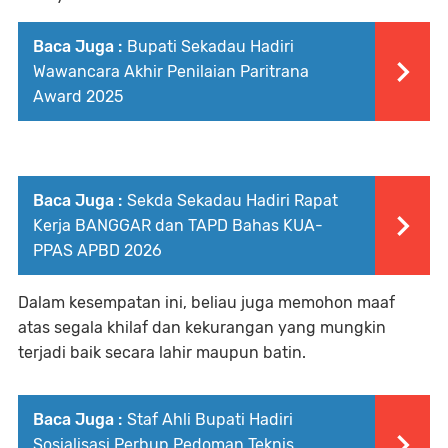
Baca Juga :
Bupati Sekadau Hadiri
Wawancara Akhir Penilaian Paritrana
Award 2025
Baca Juga :
Sekda Sekadau Hadiri Rapat
Kerja BANGGAR dan TAPD Bahas KUA-
PPAS APBD 2026
Dalam kesempatan ini, beliau juga memohon maaf
atas segala khilaf dan kekurangan yang mungkin
terjadi baik secara lahir maupun batin.
Baca Juga :
Staf Ahli Bupati Hadiri
Sosialisasi Perbup Pedoman Teknis