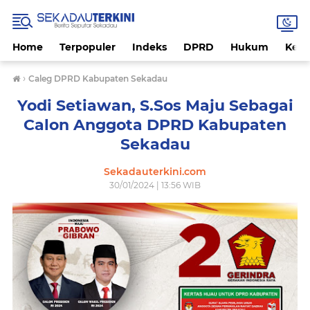
Home
Terpopuler
Indeks
DPRD
Hukum
Kese
›
Caleg DPRD Kabupaten Sekadau
Yodi Setiawan, S.Sos Maju Sebagai
Calon Anggota DPRD Kabupaten
Sekadau
Sekadauterkini.com
30/01/2024 | 13:56 WIB