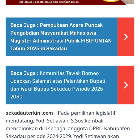
Baca Juga :
Pembukaan Acara Puncak
Pengabdian Masyarakat Mahasiswa
Magister Administrasi Publik FISIP UNTAN
Tahun 2025 di Sekadau
Baca Juga :
Komunitas Tawak Borneo
Ucapkan Selamat atas Pelantikan Bupati
dan Wakil Bupati Sekadau Periode 2025-
2030
Pada pemilihan legislatif
sekadauterkini.com
-
mendatang, Yodi Setiawan, S.Sos kembali
mencalonkan diri sebagai anggota DPRD Kabupaten
Sekadau periode 2024-2029. Yodi Setiawan akan